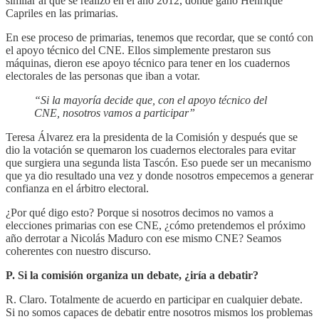
similar al que se realizó en el año 2012, donde ganó Henrique
Capriles en las primarias.
En ese proceso de primarias, tenemos que recordar, que se contó con
el apoyo técnico del CNE. Ellos simplemente prestaron sus
máquinas, dieron ese apoyo técnico para tener en los cuadernos
electorales de las personas que iban a votar.
“Si la mayoría decide que, con el apoyo técnico del
CNE, nosotros vamos a participar”
Teresa Álvarez era la presidenta de la Comisión y después que se
dio la votación se quemaron los cuadernos electorales para evitar
que surgiera una segunda lista Tascón. Eso puede ser un mecanismo
que ya dio resultado una vez y donde nosotros empecemos a generar
confianza en el árbitro electoral.
¿Por qué digo esto? Porque si nosotros decimos no vamos a
elecciones primarias con ese CNE, ¿cómo pretendemos el próximo
año derrotar a Nicolás Maduro con ese mismo CNE? Seamos
coherentes con nuestro discurso.
P. Si la comisión organiza un debate, ¿iría a debatir?
R. Claro. Totalmente de acuerdo en participar en cualquier debate.
Si no somos capaces de debatir entre nosotros mismos los problemas