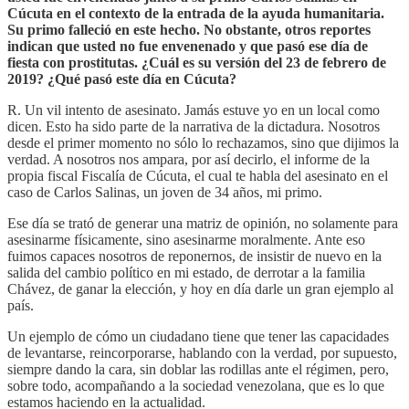
Cúcuta en el contexto de la entrada de la ayuda humanitaria.
Su primo falleció en este hecho. No obstante, otros reportes
indican que usted no fue envenenado y que pasó ese día de
fiesta con prostitutas. ¿Cuál es su versión del 23 de febrero de
2019? ¿Qué pasó este día en Cúcuta?
R. Un vil intento de asesinato. Jamás estuve yo en un local como
dicen. Esto ha sido parte de la narrativa de la dictadura. Nosotros
desde el primer momento no sólo lo rechazamos, sino que dijimos la
verdad. A nosotros nos ampara, por así decirlo, el informe de la
propia fiscal Fiscalía de Cúcuta, el cual te habla del asesinato en el
caso de Carlos Salinas, un joven de 34 años, mi primo.
Ese día se trató de generar una matriz de opinión, no solamente para
asesinarme físicamente, sino asesinarme moralmente. Ante eso
fuimos capaces nosotros de reponernos, de insistir de nuevo en la
salida del cambio político en mi estado, de derrotar a la familia
Chávez, de ganar la elección, y hoy en día darle un gran ejemplo al
país.
Un ejemplo de cómo un ciudadano tiene que tener las capacidades
de levantarse, reincorporarse, hablando con la verdad, por supuesto,
siempre dando la cara, sin doblar las rodillas ante el régimen, pero,
sobre todo, acompañando a la sociedad venezolana, que es lo que
estamos haciendo en la actualidad.