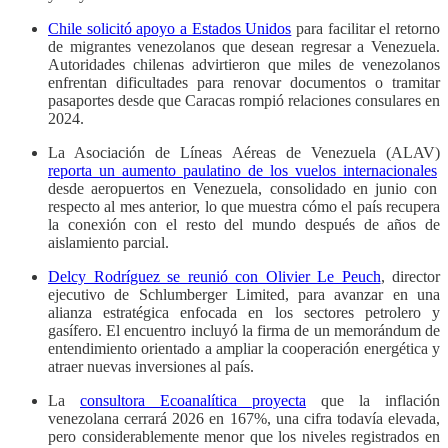
Chile solicitó apoyo a Estados Unidos
para facilitar el retorno
de migrantes venezolanos que desean regresar a Venezuela.
Autoridades chilenas advirtieron que miles de venezolanos
enfrentan dificultades para renovar documentos o tramitar
pasaportes desde que Caracas rompió relaciones consulares en
2024.
La Asociación de Líneas Aéreas de Venezuela (ALAV)
reporta un aumento paulatino de los vuelos internacionales
desde aeropuertos en Venezuela, consolidado en junio con
respecto al mes anterior, lo que muestra cómo el país recupera
la conexión con el resto del mundo después de años de
aislamiento parcial.
Delcy Rodríguez se reunió con Olivier Le Peuch
, director
ejecutivo de Schlumberger Limited, para avanzar en una
alianza estratégica enfocada en los sectores petrolero y
gasífero. El encuentro incluyó la firma de un memorándum de
entendimiento orientado a ampliar la cooperación energética y
atraer nuevas inversiones al país.
La
consultora Ecoanalítica proyecta
que la inflación
venezolana cerrará 2026 en 167%, una cifra todavía elevada,
pero considerablemente menor que los niveles registrados en