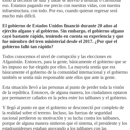
tomó la decisión de salir y nadie se atrevió a desafiar o cuestionar
eso. Estamos pagando ese precio con nuestras vidas, con nuestra
infraestructura, con todo. Por eso, cuando quieran regresar será
mucho más difícil.
El gobierno de Estados Unidos financió durante 20 años al
ejército afgano y al gobierno. Sin embargo, el gobierno afgano
cayó bastante rápido, teniendo en cuenta su experiencia y que
fue miembro del tren ministerial desde el 2017. ¿Por qué el
gobierno falló tan rápido?
Todos conocemos el nivel de corrupción y las elecciones en
Afganistán. Entonces, para la gente, básicamente el gobierno que se
les impuso no fue elegido por ellos. La mayoría sentía que era
básicamente el gobierno de la comunidad internacional y el gobierno
también se sentía más responsable ante ellos que ante la gente.
Esta situación llevó a las personas al punto de perder toda la visión
de la república. Entonces, de alguna manera, los ciudadanos optaron
por permanecer callados en la pelea entre los talibanes y el gobierno.
Y llegó al punto en que el gobierno se desconectó por completo de
la realidad sobre el terreno. Incluso, las fuerzas de seguridad
nacional perdieron su motivación y su lucha contra los talibanes,
porque de alguna manera sintieron que el sistema, el presidente y los
estadounidenses estaban apoyando a los talibanes con las