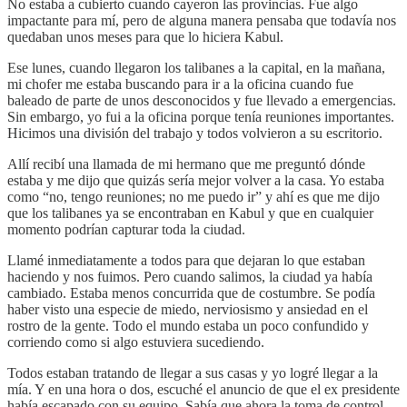
No estaba a cubierto cuando cayeron las provincias. Fue algo
impactante para mí, pero de alguna manera pensaba que todavía nos
quedaban unos meses para que lo hiciera Kabul.
Ese lunes, cuando llegaron los talibanes a la capital, en la mañana,
mi chofer me estaba buscando para ir a la oficina cuando fue
baleado de parte de unos desconocidos y fue llevado a emergencias.
Sin embargo, yo fui a la oficina porque tenía reuniones importantes.
Hicimos una división del trabajo y todos volvieron a su escritorio.
Allí recibí una llamada de mi hermano que me preguntó dónde
estaba y me dijo que quizás sería mejor volver a la casa. Yo estaba
como “no, tengo reuniones; no me puedo ir” y ahí es que me dijo
que los talibanes ya se encontraban en Kabul y que en cualquier
momento podrían capturar toda la ciudad.
Llamé inmediatamente a todos para que dejaran lo que estaban
haciendo y nos fuimos. Pero cuando salimos, la ciudad ya había
cambiado. Estaba menos concurrida que de costumbre. Se podía
haber visto una especie de miedo, nerviosismo y ansiedad en el
rostro de la gente. Todo el mundo estaba un poco confundido y
corriendo como si algo estuviera sucediendo.
Todos estaban tratando de llegar a sus casas y yo logré llegar a la
mía. Y en una hora o dos, escuché el anuncio de que el ex presidente
había escapado con su equipo. Sabía que ahora la toma de control