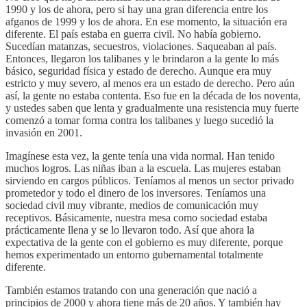
1990 y los de ahora, pero si hay una gran diferencia entre los
afganos de 1999 y los de ahora. En ese momento, la situación era
diferente. El país estaba en guerra civil. No había gobierno.
Sucedían matanzas, secuestros, violaciones. Saqueaban al país.
Entonces, llegaron los talibanes y le brindaron a la gente lo más
básico, seguridad física y estado de derecho. Aunque era muy
estricto y muy severo, al menos era un estado de derecho. Pero aún
así, la gente no estaba contenta. Eso fue en la década de los noventa,
y ustedes saben que lenta y gradualmente una resistencia muy fuerte
comenzó a tomar forma contra los talibanes y luego sucedió la
invasión en 2001.
Imagínese esta vez, la gente tenía una vida normal. Han tenido
muchos logros. Las niñas iban a la escuela. Las mujeres estaban
sirviendo en cargos públicos. Teníamos al menos un sector privado
prometedor y todo el dinero de los inversores. Teníamos una
sociedad civil muy vibrante, medios de comunicación muy
receptivos. Básicamente, nuestra mesa como sociedad estaba
prácticamente llena y se lo llevaron todo. Así que ahora la
expectativa de la gente con el gobierno es muy diferente, porque
hemos experimentado un entorno gubernamental totalmente
diferente.
También estamos tratando con una generación que nació a
principios de 2000 y ahora tiene más de 20 años. Y también hay