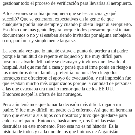
gestionar todo el proceso de verificación para llevarlas al aeropuerto.
A los aviones se subía quienquiera que se les cruzara ¿y qué
sucedió? Que se generaron expectativas en la gente de que
cualquiera podría irse siempre y cuando pudiera llegar al aeropuerto.
Eso hizo que más gente llegara porque todos pensaron que si tenían
documentos o no y si estaban siendo invitados por alguna embajada
o no, podían ir y simplemente largarse.
La segunda vez que lo intenté estuve a punto de perder a mi padre
porque la multitud de repente enloqueció y fue muy difícil para
nosotros salvarlo. Mi padre se desmayó y tuvimos que llevarlo al
hospital. Así que me fui a casa y pensé que si irme ponía en riesgo a
los miembros de mi familia, preferiría no huir. Pero luego los
noruegos me ofrecieron el apoyo de evacuación, y mi impresión fue
que estaban mucho más organizados porque la cantidad de personas
a las que evacuaba era mucho menor que la de los EE.UU.
Entonces acepté la oferta de los noruegos.
Pero aún teníamos que tomar la decisión más difícil: dejar a mi
padre. Y fue muy difícil, mi padre está enfermo. Así que mi hermana
tuvo que enviar a sus hijos con nosotros y tuvo que quedarse para
cuidar a mi padre. Entonces, básicamente, dos familias están
destruidas en este momento. Pero esta no es mi historia. Es la
historia de todos y cada uno de los que huimos de Afganistán.