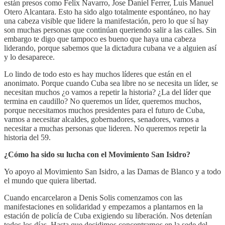
están presos como Felix Navarro, Jose Daniel Ferrer, Luis Manuel
Otero Alcantara. Esto ha sido algo totalmente espontáneo, no hay
una cabeza visible que lidere la manifestación, pero lo que sí hay
son muchas personas que continúan queriendo salir a las calles. Sin
embargo te digo que tampoco es bueno que haya una cabeza
liderando, porque sabemos que la dictadura cubana ve a alguien así
y lo desaparece.
Lo lindo de todo esto es hay muchos líderes que están en el
anonimato. Porque cuando Cuba sea libre no se necesita un líder, se
necesitan muchos ¿o vamos a repetir la historia? ¿La del líder que
termina en caudillo? No queremos un líder, queremos muchos,
porque necesitamos muchos presidentes para el futuro de Cuba,
vamos a necesitar alcaldes, gobernadores, senadores, vamos a
necesitar a muchas personas que lideren. No queremos repetir la
historia del 59.
¿Cómo ha sido su lucha con el Movimiento San Isidro?
Yo apoyo al Movimiento San Isidro, a las Damas de Blanco y a todo
el mundo que quiera libertad.
Cuando encarcelaron a Denis Solis comenzamos con las
manifestaciones en solidaridad y empezamos a plantarnos en la
estación de policía de Cuba exigiendo su liberación. Nos detenían
todos los días. Hasta que decidimos concentrarnos en la sede del